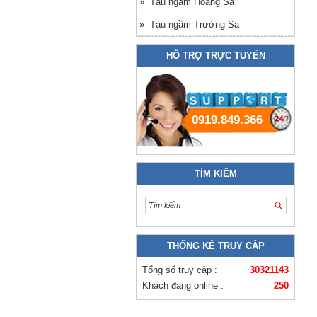
» Tàu ngầm Hoàng Sa
» Tàu ngầm Trường Sa
HỖ TRỢ TRỰC TUYẾN
0919.849.366
TÌM KIẾM
THỐNG KÊ TRUY CẬP
Tổng số truy cập :
30321143
Khách đang online :
250