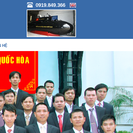
0919.849.366
N HỆ