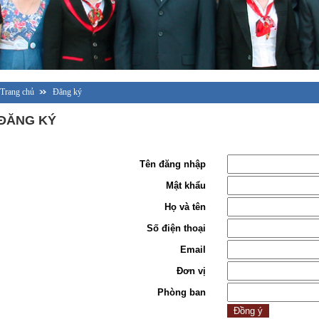
Trang chủ
Đăng ký
ĐĂNG KÝ
Tên đăng nhập
Mật khẩu
Họ và tên
Số điện thoại
Email
Đơn vị
Phòng ban
Đồng ý