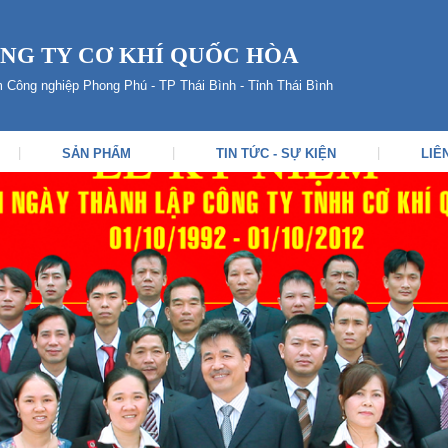
NG TY CƠ KHÍ QUỐC HÒA
m Công nghiệp Phong Phú - TP Thái Bình - Tỉnh Thái Bình
|
|
|
SẢN PHẨM
TIN TỨC - SỰ KIỆN
LIÊ